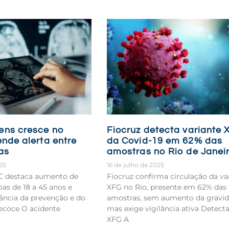
ens cresce no
Fiocruz detecta variante 
ende alerta entre
da Covid-19 em 62% das
as
amostras no Rio de Janei
025
16 de julho de 2025
VC destaca aumento de
Fiocruz confirma circulação da va
as de 18 a 45 anos e
XFG no Rio, presente em 62% das
ância da prevenção e do
amostras, sem aumento da gravid
ecoce O acidente
mas exige vigilância ativa Detect
XFG A