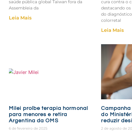
saúde pública global Taiwan fora da
cura contra o c
Assembleia da
destacando os 
do diagnóstic
Leia Mais
colorretal
Leia Mais
Milei proíbe terapia hormonal
Campanha
para menores e retira
do Ministér
Argentina da OMS
reduzir de
6 de fevereiro de 2025
2 de agosto de 2