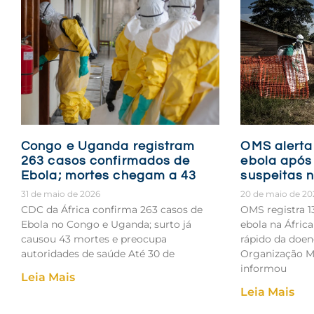
Congo e Uganda registram
OMS alerta
263 casos confirmados de
ebola após
Ebola; mortes chegam a 43
suspeitas n
31 de maio de 2026
20 de maio de 20
CDC da África confirma 263 casos de
OMS registra 1
Ebola no Congo e Uganda; surto já
ebola na África
causou 43 mortes e preocupa
rápido da doe
autoridades de saúde Até 30 de
Organização M
informou
Leia Mais
Leia Mais