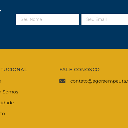
r
ITUCIONAL
FALE CONOSCO
e
contato@agoraempauta.
 Somos
cidade
to