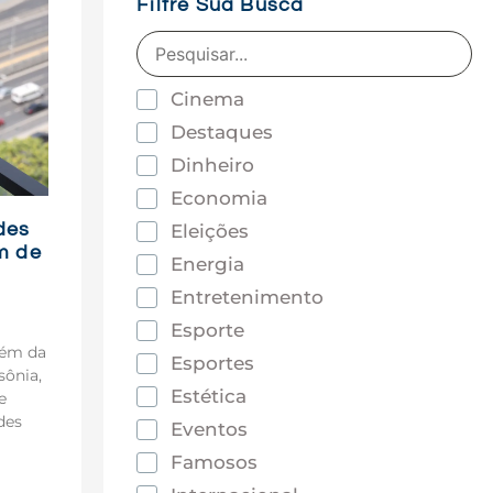
Filtre Sua Busca
Cinema
Destaques
Dinheiro
Economia
des
Eleições
m de
Energia
Entretenimento
Esporte
lém da
Esportes
sônia,
Estética
e
des
Eventos
Famosos