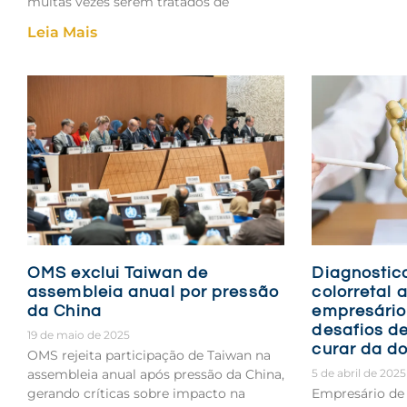
muitas vezes serem tratados de
Leia Mais
OMS exclui Taiwan de
Diagnostic
assembleia anual por pressão
colorretal 
da China
empresário
desafios de
19 de maio de 2025
curar da d
OMS rejeita participação de Taiwan na
assembleia anual após pressão da China,
5 de abril de 2025
gerando críticas sobre impacto na
Empresário de 3