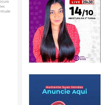
rocura
ões
nitude