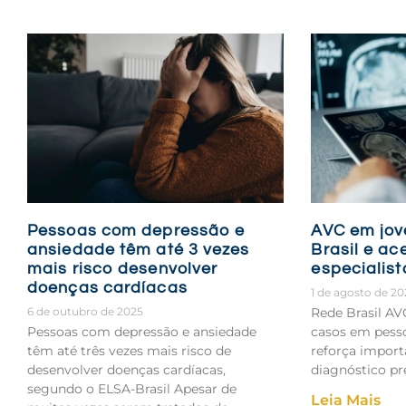
Pessoas com depressão e
AVC em jov
ansiedade têm até 3 vezes
Brasil e ac
mais risco desenvolver
especialist
doenças cardíacas
1 de agosto de 2
6 de outubro de 2025
Rede Brasil A
Pessoas com depressão e ansiedade
casos em pesso
têm até três vezes mais risco de
reforça import
desenvolver doenças cardíacas,
diagnóstico pr
segundo o ELSA-Brasil Apesar de
Leia Mais