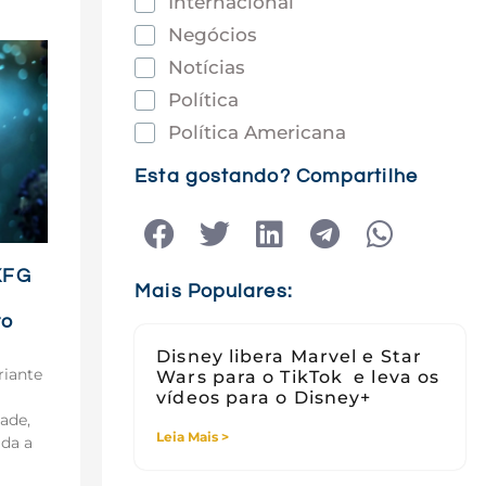
Internacional
Negócios
Notícias
Política
Política Americana
Saúde
Esta gostando? Compartilhe
Tec e Inovação
Tecnologia
Tecnologia e Sociedade
XFG
Mais Populares:
Viagens
ro
Disney libera Marvel e Star
riante
Wars para o TikTok e leva os
vídeos para o Disney+
ade,
Leia Mais >
ada a