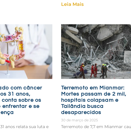
Leia Mais
ado com câncer
Terremoto em Mianmar:
aos 31 anos,
Mortes passam de 2 mil,
 conta sobre os
hospitais colapsam e
 enfrentar e se
Tailândia busca
oença
desaparecidos
30 de março de 2025
1 anos relata sua luta e
Terremoto de 7,7 em Mianmar ca