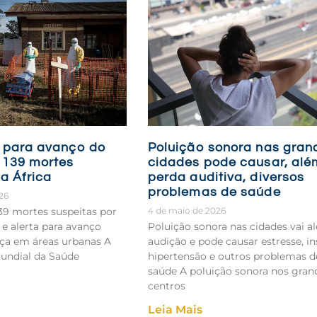
 para avanço do
Poluição sonora nas gran
 139 mortes
cidades pode causar, alé
a África
perda auditiva, diversos
problemas de saúde
26
39 mortes suspeitas por
4 de maio de 2026
 e alerta para avanço
Poluição sonora nas cidades vai a
nça em áreas urbanas A
audição e pode causar estresse, in
undial da Saúde
hipertensão e outros problemas d
saúde A poluição sonora nos gran
centros
Leia Mais