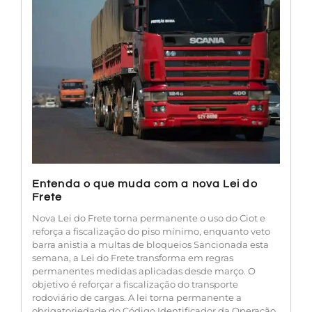
Entenda o que muda com a nova Lei do
Frete
Nova Lei do Frete torna permanente o uso do Ciot e
reforça a fiscalização do piso mínimo, enquanto veto
barra anistia a multas de bloqueios Sancionada esta
semana, a Lei do Frete transforma em regras
permanentes medidas aplicadas desde março. O
objetivo é reforçar a fiscalização do transporte
rodoviário de cargas. A lei torna permanente a
obrigatoriedade do Código Identificador da Operação