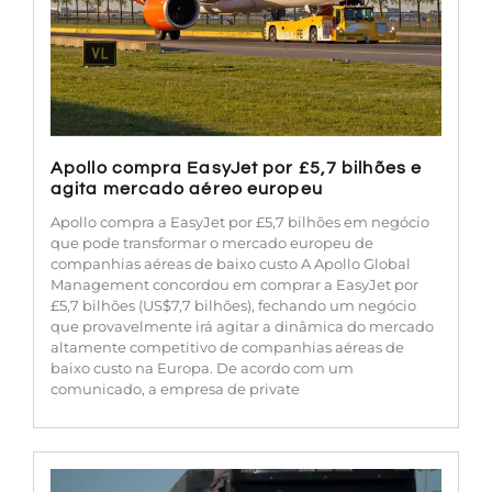
Apollo compra EasyJet por £5,7 bilhões e
agita mercado aéreo europeu
Apollo compra a EasyJet por £5,7 bilhões em negócio
que pode transformar o mercado europeu de
companhias aéreas de baixo custo A Apollo Global
Management concordou em comprar a EasyJet por
£5,7 bilhões (US$7,7 bilhões), fechando um negócio
que provavelmente irá agitar a dinâmica do mercado
altamente competitivo de companhias aéreas de
baixo custo na Europa. De acordo com um
comunicado, a empresa de private