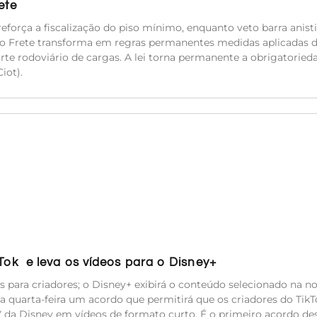
ete
eforça a fiscalização do piso mínimo, enquanto veto barra anisti
do Frete transforma em regras permanentes medidas aplicadas 
orte rodoviário de cargas. A lei torna permanente a obrigatoried
iot).
kTok e leva os vídeos para o Disney+
es para criadores; o Disney+ exibirá o conteúdo selecionado na n
a quarta-feira um acordo que permitirá que os criadores do TikT
TV da Disney em vídeos de formato curto. É o primeiro acordo de