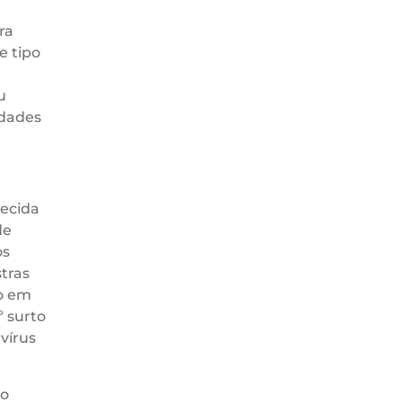
ra
e tipo
u
idades
hecida
de
os
tras
o em
º surto
vírus
do