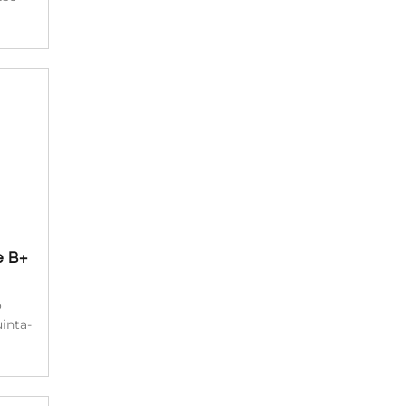
e B+
o
inta-