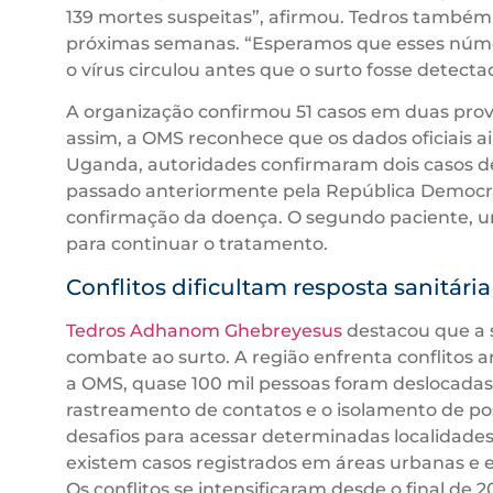
139 mortes suspeitas”, afirmou. Tedros também
próximas semanas. “Esperamos que esses nú
o vírus circulou antes que o surto fosse detectad
A organização confirmou 51 casos em duas pro
assim, a OMS reconhece que os dados oficiais a
Uganda, autoridades confirmaram dois casos de
passado anteriormente pela República Democrá
confirmação da doença. O segundo paciente, u
para continuar o tratamento.
Conflitos dificultam resposta sanitária
Tedros Adhanom Ghebreyesus
destacou que a s
combate ao surto. A região enfrenta conflitos 
a OMS, quase 100 mil pessoas foram deslocadas 
rastreamento de contatos e o isolamento de p
desafios para acessar determinadas localidades
existem casos registrados em áreas urbanas e en
Os conflitos se intensificaram desde o final de 2