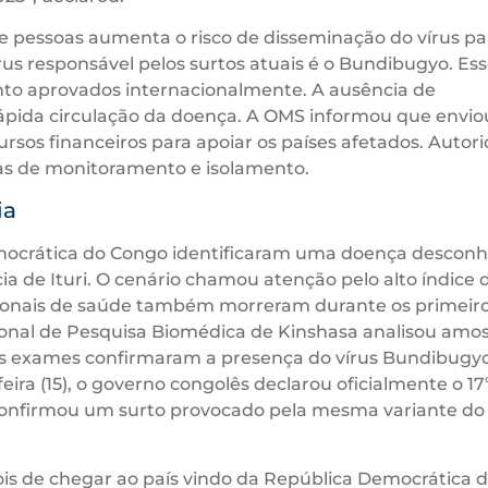
 pessoas aumenta o risco de disseminação do vírus pa
írus responsável pelos surtos atuais é o Bundibugyo. Ess
nto aprovados internacionalmente. A ausência de
rápida circulação da doença. A OMS informou que envio
rsos financeiros para apoiar os países afetados. Autor
as de monitoramento e isolamento.
ia
emocrática do Congo identificaram uma doença descon
a de Ituri. O cenário chamou atenção pelo alto índice 
ssionais de saúde também morreram durante os primeir
acional de Pesquisa Biomédica de Kinshasa analisou amos
Os exames confirmaram a presença do vírus Bundibugy
feira (15), o governo congolês declarou oficialmente o 17
confirmou um surto provocado pela mesma variante do 
s de chegar ao país vindo da República Democrática 