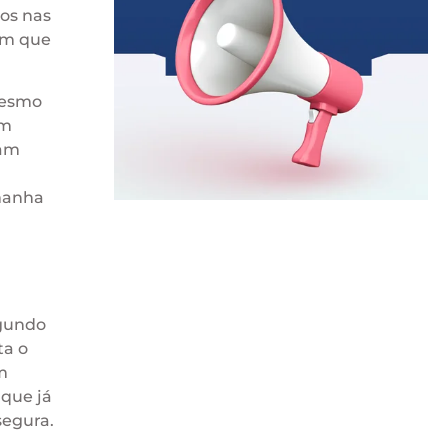
ros nas
em que
Mesmo
Em
iam
emanha
egundo
ta o
m
 que já
segura.