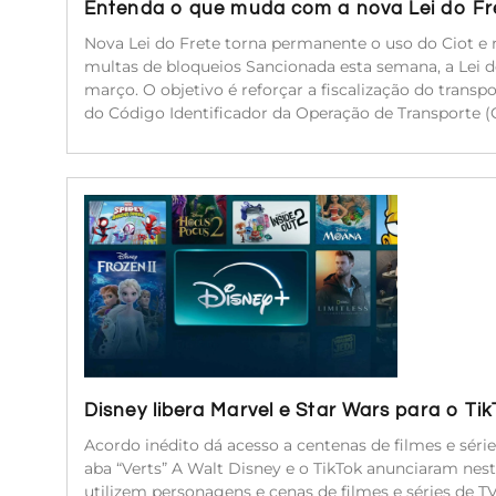
Entenda o que muda com a nova Lei do Fr
Nova Lei do Frete torna permanente o uso do Ciot e r
multas de bloqueios Sancionada esta semana, a Lei 
março. O objetivo é reforçar a fiscalização do transp
do Código Identificador da Operação de Transporte (C
Disney libera Marvel e Star Wars para o Ti
Acordo inédito dá acesso a centenas de filmes e séri
aba “Verts” A Walt Disney e o TikTok anunciaram nest
utilizem personagens e cenas de filmes e séries de 