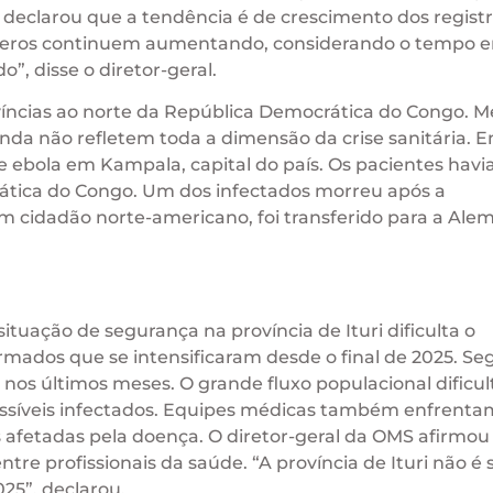
 declarou que a tendência é de crescimento dos regist
meros continuem aumentando, considerando o tempo 
o”, disse o diretor-geral.
víncias ao norte da República Democrática do Congo. 
inda não refletem toda a dimensão da crise sanitária. 
 ebola em Kampala, capital do país. Os pacientes hav
tica do Congo. Um dos infectados morreu após a
m cidadão norte-americano, foi transferido para a Al
ituação de segurança na província de Ituri dificulta o
armados que se intensificaram desde o final de 2025. S
nos últimos meses. O grande fluxo populacional dificul
ossíveis infectados. Equipes médicas também enfrenta
 afetadas pela doença. O diretor-geral da OMS afirmou
tre profissionais da saúde. “A província de Ituri não é 
025”, declarou.