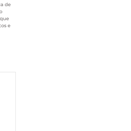
ca de
o
 que
tos e