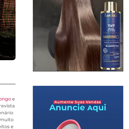
Congo
e
evista
enário
 muito
itos e