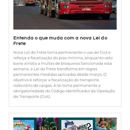
Entenda o que muda com a nova Lei do
Frete
Nova Lei do Frete torna permanente o uso do Ciot e
reforça a fiscalização do piso mínimo, enquanto veto
barra anistia a multas de bloqueios Sancionada esta
semana, a Lei do Frete transforma em regras
permanentes medidas aplicadas desde março. O
objetivo é reforçar a fiscalização do transporte
rodoviário de cargas. A lei torna permanente a
obrigatoriedade do Código Identificador da Operação
de Transporte (Ciot).