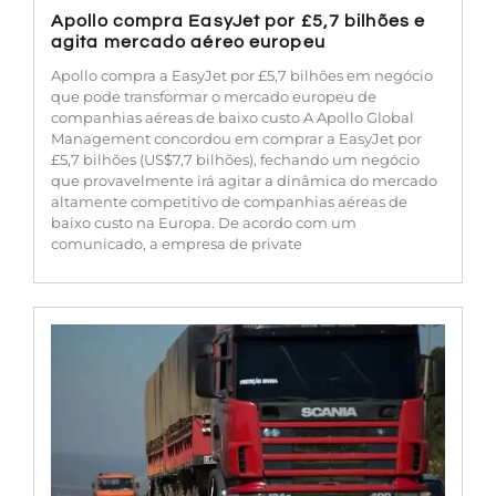
Apollo compra EasyJet por £5,7 bilhões e
agita mercado aéreo europeu
Apollo compra a EasyJet por £5,7 bilhões em negócio
que pode transformar o mercado europeu de
companhias aéreas de baixo custo A Apollo Global
Management concordou em comprar a EasyJet por
£5,7 bilhões (US$7,7 bilhões), fechando um negócio
que provavelmente irá agitar a dinâmica do mercado
altamente competitivo de companhias aéreas de
baixo custo na Europa. De acordo com um
comunicado, a empresa de private