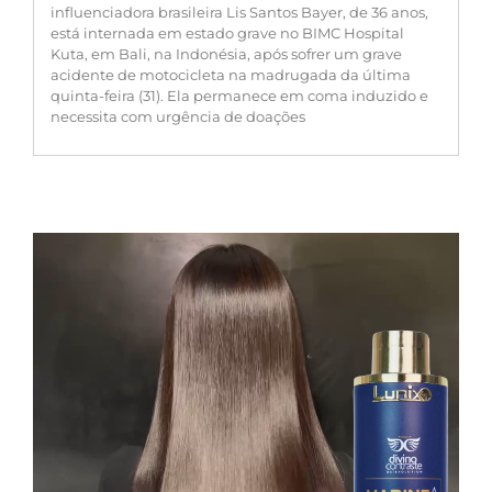
influenciadora brasileira Lis Santos Bayer, de 36 anos,
está internada em estado grave no BIMC Hospital
Kuta, em Bali, na Indonésia, após sofrer um grave
acidente de motocicleta na madrugada da última
quinta-feira (31). Ela permanece em coma induzido e
necessita com urgência de doações