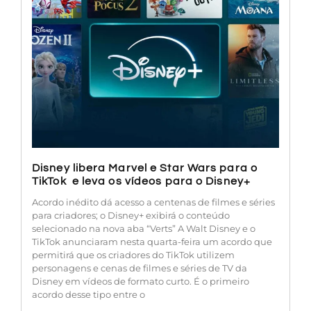
Disney libera Marvel e Star Wars para o
TikTok e leva os vídeos para o Disney+
Acordo inédito dá acesso a centenas de filmes e séries
para criadores; o Disney+ exibirá o conteúdo
selecionado na nova aba “Verts” A Walt Disney e o
TikTok anunciaram nesta quarta-feira um acordo que
permitirá que os criadores do TikTok utilizem
personagens e cenas de filmes e séries de TV da
Disney em vídeos de formato curto. É o primeiro
acordo desse tipo entre o