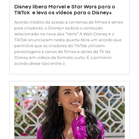
Disney libera Marvel e Star Wars para o
TikTok e leva os vídeos para o Disney+
Acordo inédito dá acesso a centenas de filmes e séries
para criadores; o Disney+ exibirá o conteúdo
selecionado na nova aba “Verts” A Walt Disney e o
TikTok anunciaram nesta quarta-feira um acordo que
permitirá que os criadores do TikTok utilizem
personagens e cenas de filmes e séries de TV da
Disney em vídeos de formato curto. É o primeiro
acordo desse tipo entre o