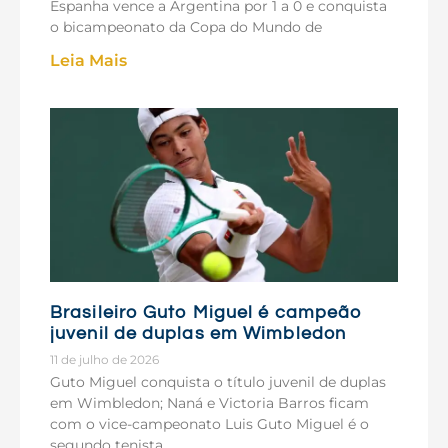
Espanha vence a Argentina por 1 a 0 e conquista
o bicampeonato da Copa do Mundo de
Leia Mais
Brasileiro Guto Miguel é campeão
juvenil de duplas em Wimbledon
11 de julho de 2026
Guto Miguel conquista o título juvenil de duplas
em Wimbledon; Naná e Victoria Barros ficam
com o vice-campeonato Luis Guto Miguel é o
segundo tenista