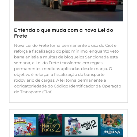
Entenda o que muda com a nova Lei do
Frete
Nova Lei do Frete torna permanente o uso do Ciot e
reforça a fiscalização do piso mínimo, enquanto veto
barra anistia a multas de bloqueios Sancionada esta
semana, a Lei do Frete transforma em regras
permanentes medidas aplicadas desde março. O
objetivo é reforçar a fiscalização do transporte
rodoviário de cargas. A lei torna permanente a
obrigatoriedade do Código Identificador da Operação
de Transporte (Ciot).