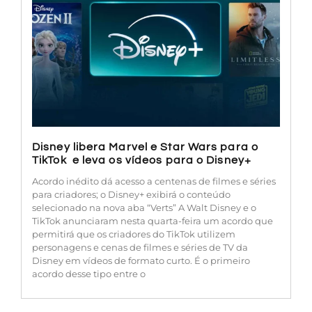
Disney libera Marvel e Star Wars para o
TikTok e leva os vídeos para o Disney+
Acordo inédito dá acesso a centenas de filmes e séries
para criadores; o Disney+ exibirá o conteúdo
selecionado na nova aba “Verts” A Walt Disney e o
TikTok anunciaram nesta quarta-feira um acordo que
permitirá que os criadores do TikTok utilizem
personagens e cenas de filmes e séries de TV da
Disney em vídeos de formato curto. É o primeiro
acordo desse tipo entre o