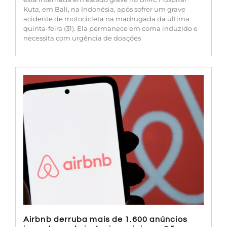
Kuta, em Bali, na Indonésia, após sofrer um grave
acidente de motocicleta na madrugada da última
quinta-feira (31). Ela permanece em coma induzido e
necessita com urgência de doações
Airbnb derruba mais de 1.600 anúncios