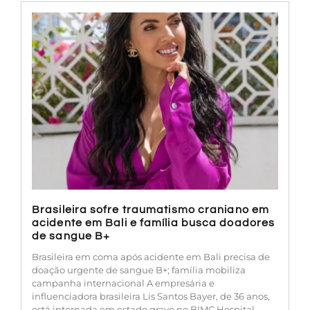
Brasileira sofre traumatismo craniano em
acidente em Bali e família busca doadores
de sangue B+
Brasileira em coma após acidente em Bali precisa de
doação urgente de sangue B+; família mobiliza
campanha internacional A empresária e
influenciadora brasileira Lis Santos Bayer, de 36 anos,
está internada em estado grave no BIMC Hospital