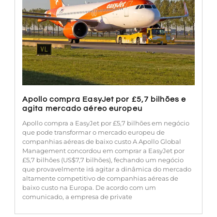
Apollo compra EasyJet por £5,7 bilhões e
agita mercado aéreo europeu
Apollo compra a EasyJet por £5,7 bilhões em negócio
que pode transformar o mercado europeu de
companhias aéreas de baixo custo A Apollo Global
Management concordou em comprar a EasyJet por
£5,7 bilhões (US$7,7 bilhões), fechando um negócio
que provavelmente irá agitar a dinâmica do mercado
altamente competitivo de companhias aéreas de
baixo custo na Europa. De acordo com um
comunicado, a empresa de private