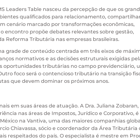
 BMS Leaders Table nasceu da percepção de que os gran
bientes qualificados para relacionamento, compartilh
 um cenário marcado por transformações econômicas,
 o encontro propõe debates relevantes sobre gestão,
da Reforma Tributária nas empresas brasileiras.
uma grade de conteúdo centrada em três eixos de máxi
vanços normativos e as decisões estruturais exigidas pel
s oportunidades tributárias no campo previdenciário, 
ro foco será o contencioso tributário na transição fisc
sputas que devem dominar os próximos anos.
ais em suas áreas de atuação. A Dra. Juliana Zobaran,
ência nas áreas de Impostos, Jurídico e Corporativo, é
o México na Vantiva, uma das maiores companhias globa
ércio Chiavassa, sócio e coordenador da Área Tributária
is respeitados do país. O especialista é mestre em Pro