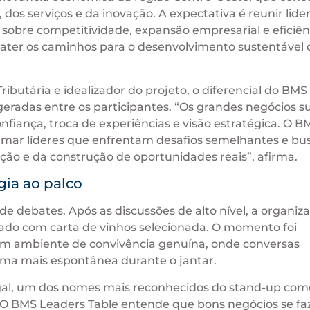
 dos serviços e da inovação. A expectativa é reunir lide
 sobre competitividade, expansão empresarial e eficiên
ter os caminhos para o desenvolvimento sustentável 
butária e idealizador do projeto, o diferencial do BMS
geradas entre os participantes. “Os grandes negócios 
nfiança, troca de experiências e visão estratégica. O B
ximar líderes que enfrentam desafios semelhantes e b
ão e da construção de oportunidades reais”, afirma.
gia ao palco
e debates. Após as discussões de alto nível, a organiz
ado com carta de vinhos selecionada. O momento foi
m ambiente de convivência genuína, onde conversas
rma mais espontânea durante o jantar.
ugal, um dos nomes mais reconhecidos do stand-up co
a. O BMS Leaders Table entende que bons negócios se f