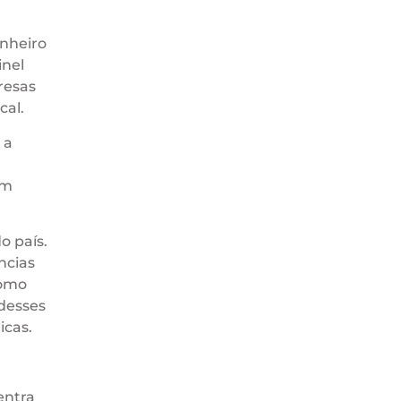
inheiro
inel
resas
cal.
 a
om
o país.
ncias
como
 desses
icas.
entra