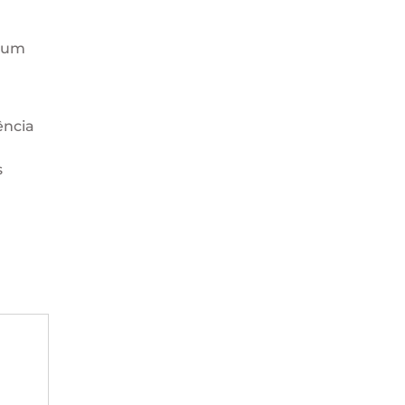
a um
ência
s