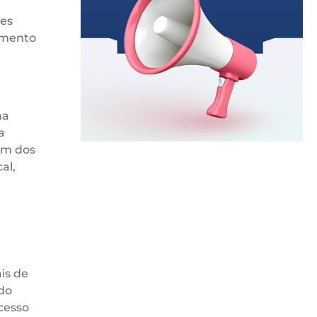
des
amento
ma
a
um dos
al,
is de
 do
cesso