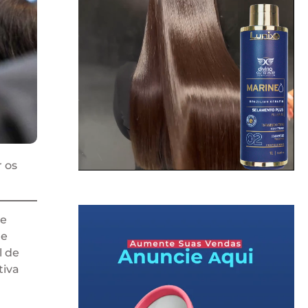
 os
ne
ue
l de
tiva