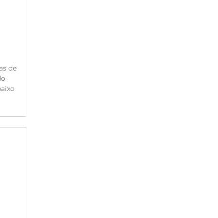
as de
do
aixo