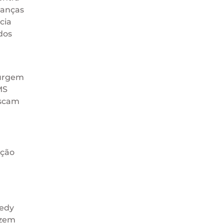
ranças
cia
dos
surgem
MS
uscam
ação
medy
azem