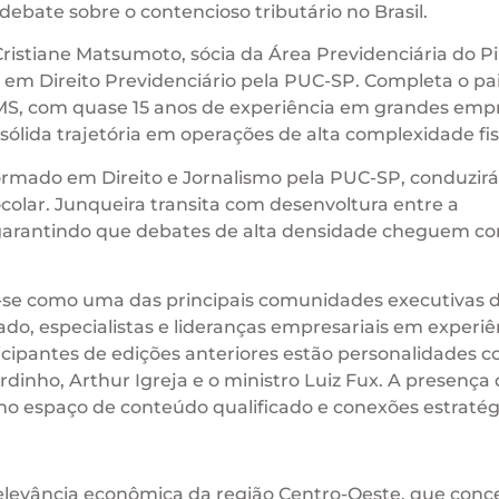
debate sobre o contencioso tributário no Brasil.
Cristiane Matsumoto, sócia da Área Previdenciária do P
 em Direito Previdenciário pela PUC-SP. Completa o pa
BMS, com quase 15 anos de experiência em grandes emp
 sólida trajetória em operações de alta complexidade fis
ormado em Direito e Jornalismo pela PUC-SP, conduzirá
colar. Junqueira transita com desenvoltura entre a
 garantindo que debates de alta densidade cheguem c
ou-se como uma das principais comunidades executivas d
, especialistas e lideranças empresariais em experiê
ticipantes de edições anteriores estão personalidades 
rdinho, Arthur Igreja e o ministro Luiz Fux. A presença
o espaço de conteúdo qualificado e conexões estratég
relevância econômica da região Centro-Oeste, que conc