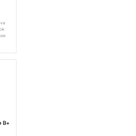
ova
ok
sse
e B+