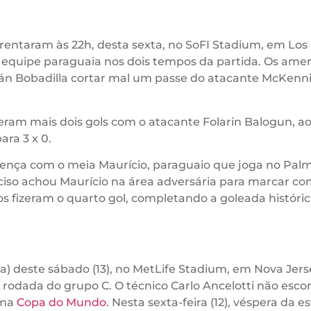
rentaram às 22h, desta sexta, no SoFI Stadium, em Los
 equipe paraguaia nos dois tempos da partida. Os ame
nián Bobadilla cortar mal um passe do atacante McKenni
eram mais dois gols com o atacante Folarin Balogun, ao
ra 3 x 0.
ença com o meia Maurício, paraguaio que joga no Palm
so achou Maurício na área adversária para marcar c
os fizeram o quarto gol, completando a goleada históri
ia) deste sábado (13), no MetLife Stadium, em Nova Jers
a rodada do grupo C. O técnico Carlo Ancelotti não esc
uma
Copa do Mundo
. Nesta sexta-feira (12), véspera da es