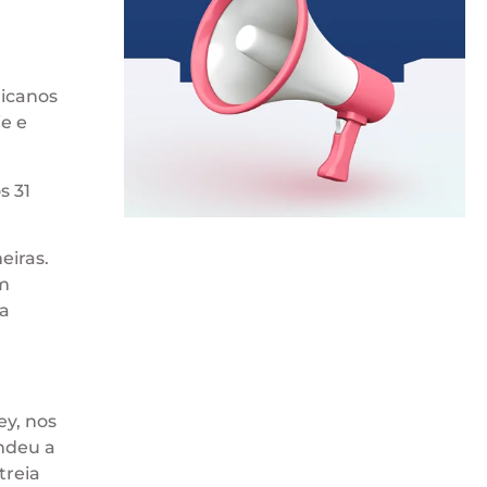
ricanos
e e
s 31
eiras.
om
ca
ey, nos
ondeu a
treia