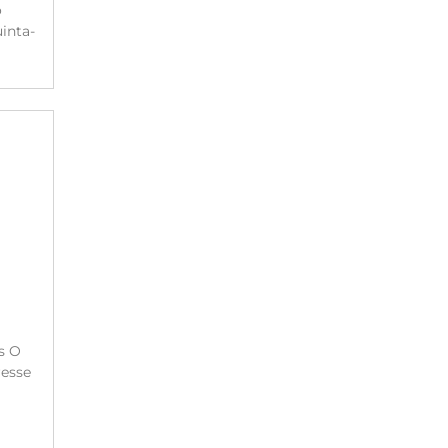
o
inta-
s O
resse