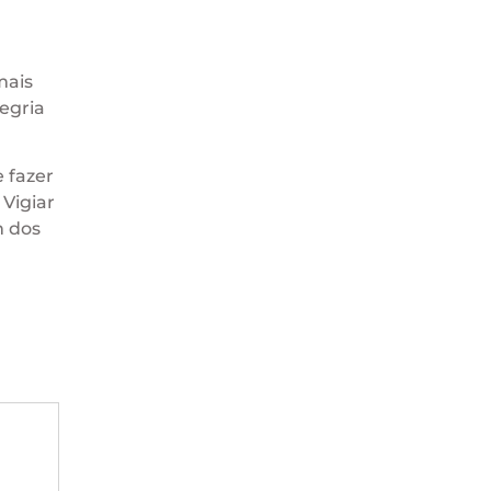
mais
egria
 fazer
Vigiar
m dos