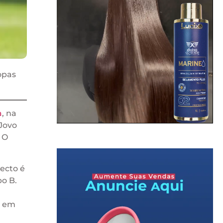
opas
a
, na
 Jovo
 O
ecto é
o B.
s em