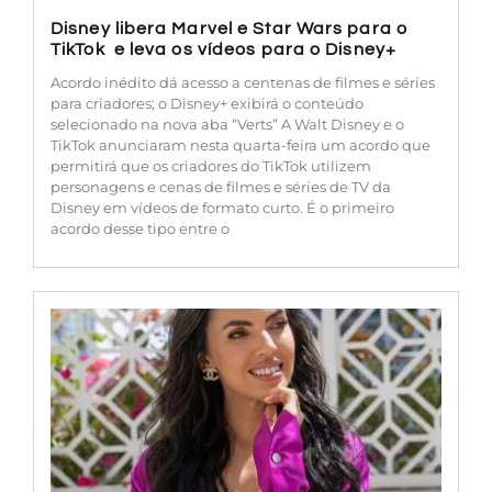
Disney libera Marvel e Star Wars para o
TikTok e leva os vídeos para o Disney+
Acordo inédito dá acesso a centenas de filmes e séries
para criadores; o Disney+ exibirá o conteúdo
selecionado na nova aba “Verts” A Walt Disney e o
TikTok anunciaram nesta quarta-feira um acordo que
permitirá que os criadores do TikTok utilizem
personagens e cenas de filmes e séries de TV da
Disney em vídeos de formato curto. É o primeiro
acordo desse tipo entre o