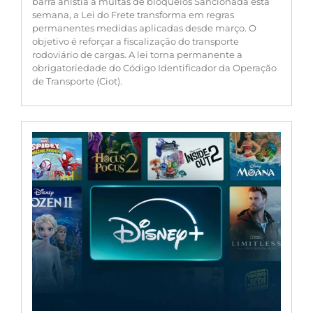
barra anistia a multas de bloqueios Sancionada esta
semana, a Lei do Frete transforma em regras
permanentes medidas aplicadas desde março. O
objetivo é reforçar a fiscalização do transporte
rodoviário de cargas. A lei torna permanente a
obrigatoriedade do Código Identificador da Operação
de Transporte (Ciot).