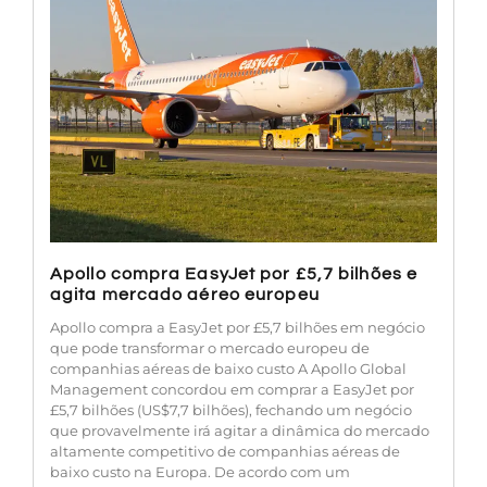
Apollo compra EasyJet por £5,7 bilhões e
agita mercado aéreo europeu
Apollo compra a EasyJet por £5,7 bilhões em negócio
que pode transformar o mercado europeu de
companhias aéreas de baixo custo A Apollo Global
Management concordou em comprar a EasyJet por
£5,7 bilhões (US$7,7 bilhões), fechando um negócio
que provavelmente irá agitar a dinâmica do mercado
altamente competitivo de companhias aéreas de
baixo custo na Europa. De acordo com um