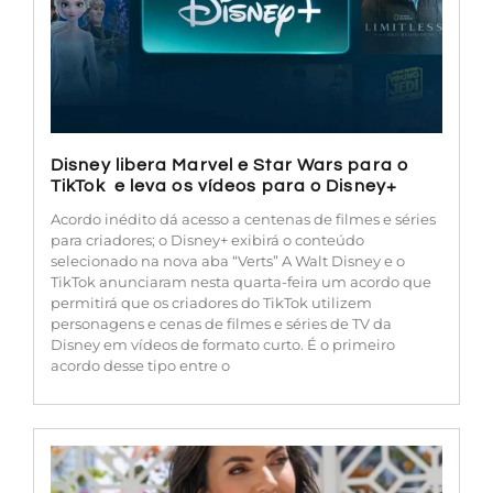
Disney libera Marvel e Star Wars para o
TikTok e leva os vídeos para o Disney+
Acordo inédito dá acesso a centenas de filmes e séries
para criadores; o Disney+ exibirá o conteúdo
selecionado na nova aba “Verts” A Walt Disney e o
TikTok anunciaram nesta quarta-feira um acordo que
permitirá que os criadores do TikTok utilizem
personagens e cenas de filmes e séries de TV da
Disney em vídeos de formato curto. É o primeiro
acordo desse tipo entre o