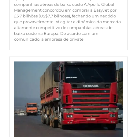
companhias aéreas de baixo custo A Apollo Global
Management concordou em comprar a EasyJet por
£5,7 bilhões (US$7,7 bilhões), fechando um negócio
que provavelmente irá agitar a dinâmica do mercado
altamente competitivo de companhias aéreas de
baixo custo na Europa. De acordo com um
comunicado, a empresa de private