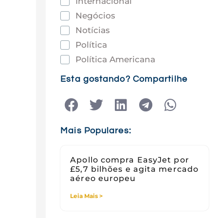
Internacional
Negócios
Notícias
Política
Política Americana
Saúde
Esta gostando? Compartilhe
Tec e Inovação
Tecnologia
Tecnologia e Sociedade
Mais Populares:
Viagens
Apollo compra EasyJet por
£5,7 bilhões e agita mercado
aéreo europeu
Leia Mais >