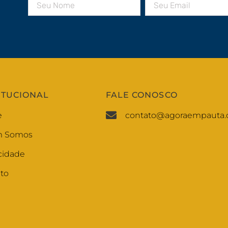
ITUCIONAL
FALE CONOSCO
e
contato@agoraempauta.
 Somos
cidade
to