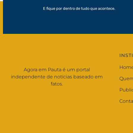
E fique por dentro de tudo que acontece.
INST
Hom
Agora em Pauta é um portal
independente de notícias baseado em
Quem
fatos.
Publi
Conta