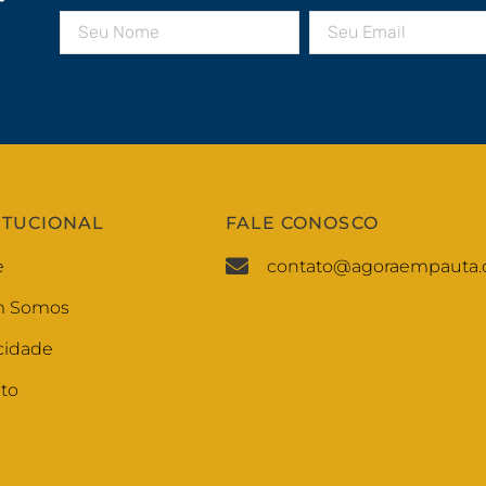
r
ITUCIONAL
FALE CONOSCO
e
contato@agoraempauta.
 Somos
cidade
to