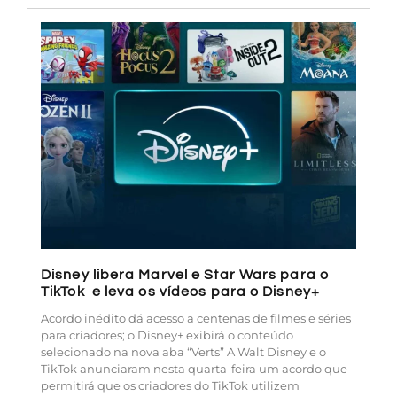
Disney libera Marvel e Star Wars para o
TikTok e leva os vídeos para o Disney+
Acordo inédito dá acesso a centenas de filmes e séries
para criadores; o Disney+ exibirá o conteúdo
selecionado na nova aba “Verts” A Walt Disney e o
TikTok anunciaram nesta quarta-feira um acordo que
permitirá que os criadores do TikTok utilizem