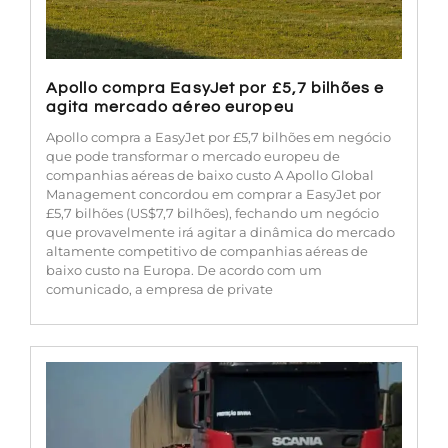
Apollo compra EasyJet por £5,7 bilhões e
agita mercado aéreo europeu
Apollo compra a EasyJet por £5,7 bilhões em negócio
que pode transformar o mercado europeu de
companhias aéreas de baixo custo A Apollo Global
Management concordou em comprar a EasyJet por
£5,7 bilhões (US$7,7 bilhões), fechando um negócio
que provavelmente irá agitar a dinâmica do mercado
altamente competitivo de companhias aéreas de
baixo custo na Europa. De acordo com um
comunicado, a empresa de private