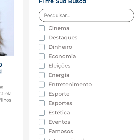
Filtre Sua Busca
Cinema
Destaques
Dinheiro
Economia
9
Eleições
d
Energia
Entretenimento
na
Esporte
strela
filhos
Esportes
Estética
Eventos
Famosos