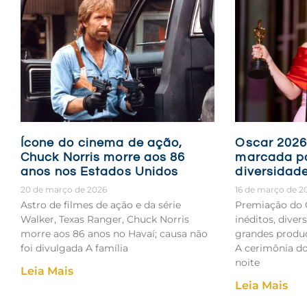
Ícone do cinema de ação,
Oscar 2026
Chuck Norris morre aos 86
marcada por
anos nos Estados Unidos
diversidad
20 de março de 2026
16 de março de 2
Astro de filmes de ação e da série
Premiação do O
Walker, Texas Ranger, Chuck Norris
inéditos, diver
morre aos 86 anos no Havaí; causa não
grandes produ
foi divulgada A família
A cerimônia do
noite
Leia Mais
Leia Mais