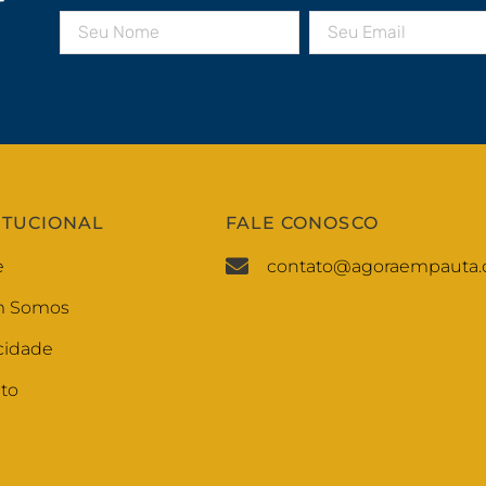
r
ITUCIONAL
FALE CONOSCO
e
contato@agoraempauta.
 Somos
cidade
to