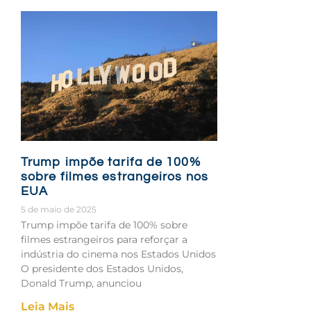
Trump impõe tarifa de 100%
sobre filmes estrangeiros nos
EUA
5 de maio de 2025
Trump impõe tarifa de 100% sobre
filmes estrangeiros para reforçar a
indústria do cinema nos Estados Unidos
O presidente dos Estados Unidos,
Donald Trump, anunciou
Leia Mais