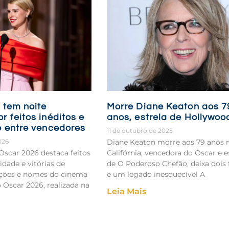
 tem noite
Morre Diane Keaton aos 7
 feitos inéditos e
anos, estrela de Hollywoo
e entre vencedores
11 de outubro de 2025
026
Diane Keaton morre aos 79 anos 
scar 2026 destaca feitos
Califórnia; vencedora do Oscar e e
sidade e vitórias de
de O Poderoso Chefão, deixa dois 
ções e nomes do cinema
e um legado inesquecível A
 Oscar 2026, realizada na
Leia Mais