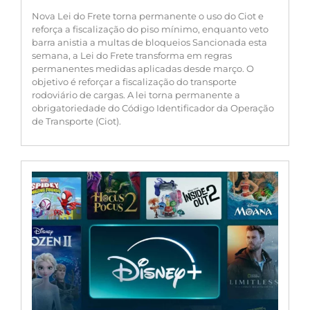
Nova Lei do Frete torna permanente o uso do Ciot e
reforça a fiscalização do piso mínimo, enquanto veto
barra anistia a multas de bloqueios Sancionada esta
semana, a Lei do Frete transforma em regras
permanentes medidas aplicadas desde março. O
objetivo é reforçar a fiscalização do transporte
rodoviário de cargas. A lei torna permanente a
obrigatoriedade do Código Identificador da Operação
de Transporte (Ciot).