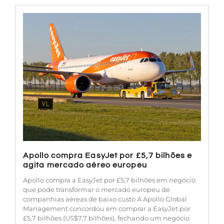
Apollo compra EasyJet por £5,7 bilhões e
agita mercado aéreo europeu
Apollo compra a EasyJet por £5,7 bilhões em negócio
que pode transformar o mercado europeu de
companhias aéreas de baixo custo A Apollo Global
Management concordou em comprar a EasyJet por
£5,7 bilhões (US$7,7 bilhões), fechando um negócio