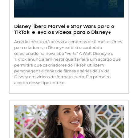
Disney libera Marvel e Star Wars para o
TikTok e leva os vídeos para o Disney+
Acordo inédito dá acesso a centenas de filmes e séries
para criadores; o Disney+ exibirá o conteúdo
selecionado na nova aba “Verts” A Walt Disney e o
TikTok anunciaram nesta quarta-feira um acordo que
permitirá que os criadores do TikTok utilizem
personagens e cenas de filmes e séries de TV da
Disney em vídeos de formato curto. É o primeiro
acordo desse tipo entre o