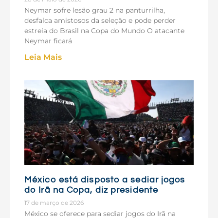
Neymar sofre lesão grau 2 na panturrilha,
desfalca amistosos da seleção e pode perder
estreia do Brasil na Copa do Mundo O atacante
Neymar ficará
Leia Mais
México está disposto a sediar jogos
do Irã na Copa, diz presidente
17 de março de 2026
México se oferece para sediar jogos do Irã na