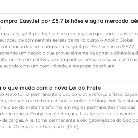
compra EasyJet por £5,7 bilhões e agita mercado aé
u
mpra a EasyJet por £5,7 bilhões em negócio que pode transform
uropeu de companhias aéreas de baixo custo A Apollo Global
t concordou em comprar a EasyJet por £5,7 bilhões (US$7,7
 fechando um negócio que provavelmente irá agitar a dinâmica 
ltamente competitivo de companhias aéreas de baixo custo na
De acordo com um comunicado, a empresa de private
 o que muda com a nova Lei do Frete
do Frete torna permanente o uso do Ciot e reforça a fiscalização
mo, enquanto veto barra anistia a multas de bloqueios Sanciona
na, a Lei do Frete transforma em regras permanentes medidas
 desde março. O objetivo é reforçar a fiscalização do transporte
o de cargas. A lei torna permanente a obrigatoriedade do Códig
ador da Operação de Transporte (Ciot).