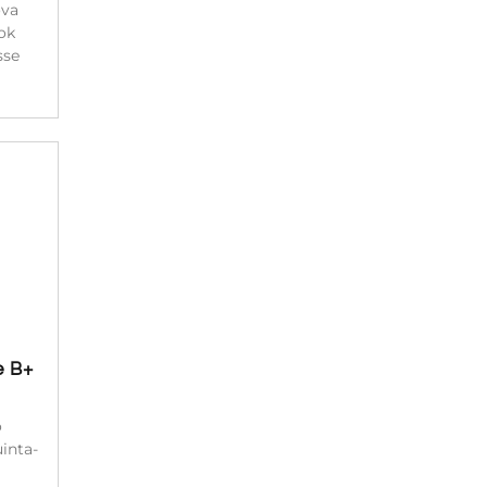
ova
ok
sse
e B+
o
inta-