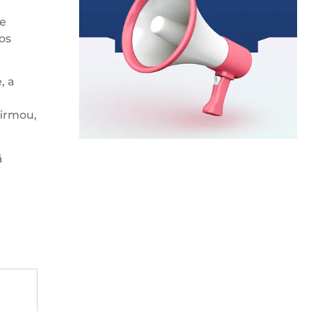
de
os
, a
firmou,
ã