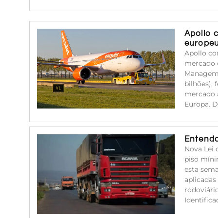
Apollo 
europe
Apollo co
mercado e
Managemen
bilhões),
mercado a
Europa. 
Entenda
Nova Lei 
piso míni
esta sema
aplicadas
rodoviári
Identific