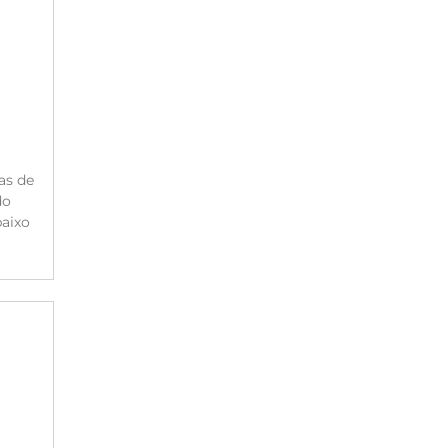
as de
do
aixo