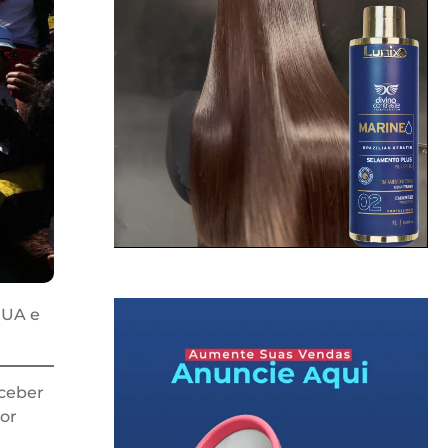
EUA e
eceber
por