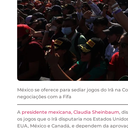
México se oferece para sediar jogos do Irã n
negociações com a Fifa
A
presidente mexicana, Claudia Sheinbaum
, d
os jogos que o Irã disputaria nos Estados Unid
EUA, México e Canadá, e dependem da aprovaçã