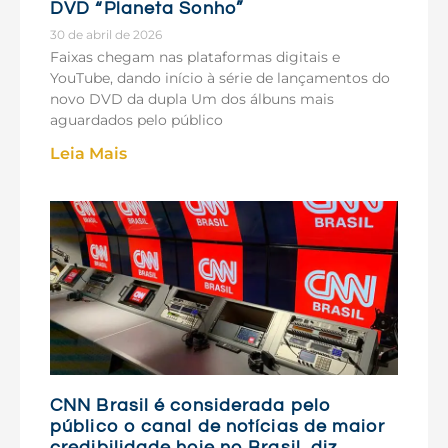
DVD “Planeta Sonho”
30 de abril de 2026
Faixas chegam nas plataformas digitais e
YouTube, dando início à série de lançamentos do
novo DVD da dupla Um dos álbuns mais
aguardados pelo público
Leia Mais
CNN Brasil é considerada pelo
público o canal de notícias de maior
credibilidade hoje no Brasil, diz