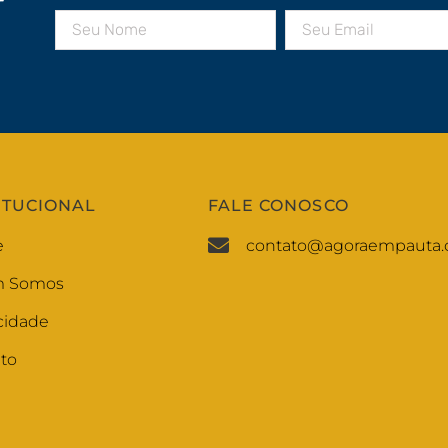
r
ITUCIONAL
FALE CONOSCO
e
contato@agoraempauta.
 Somos
cidade
to