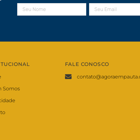
r
ITUCIONAL
FALE CONOSCO
e
contato@agoraempauta.
 Somos
cidade
to