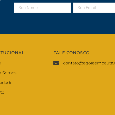
r
ITUCIONAL
FALE CONOSCO
e
contato@agoraempauta.
 Somos
cidade
to