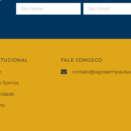
r
ITUCIONAL
FALE CONOSCO
e
contato@agoraempauta.
 Somos
cidade
to