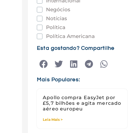
Internacional
Negócios
Notícias
Política
Política Americana
Saúde
Esta gostando? Compartilhe
Tec e Inovação
Tecnologia
Tecnologia e Sociedade
Mais Populares:
Viagens
Apollo compra EasyJet por
£5,7 bilhões e agita mercado
aéreo europeu
Leia Mais >