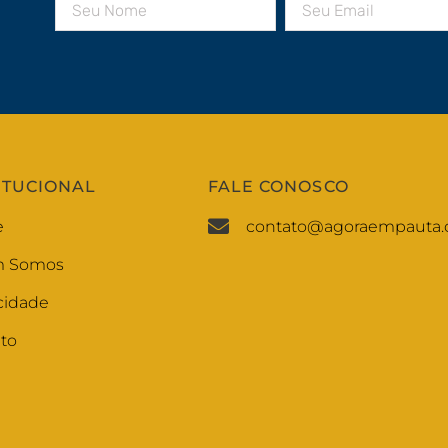
ITUCIONAL
FALE CONOSCO
e
contato@agoraempauta.
 Somos
cidade
to