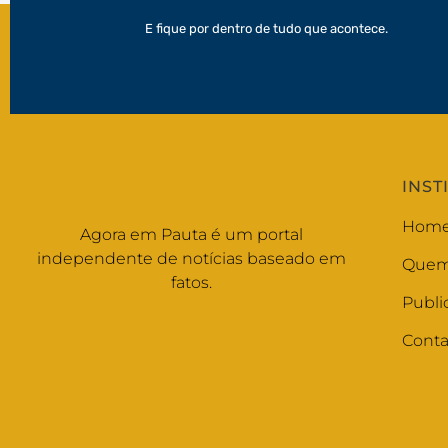
E fique por dentro de tudo que acontece.
INST
Hom
Agora em Pauta é um portal
independente de notícias baseado em
Quem
fatos.
Publi
Conta