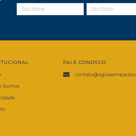
r
ITUCIONAL
FALE CONOSCO
e
contato@agoraempauta.
 Somos
cidade
to