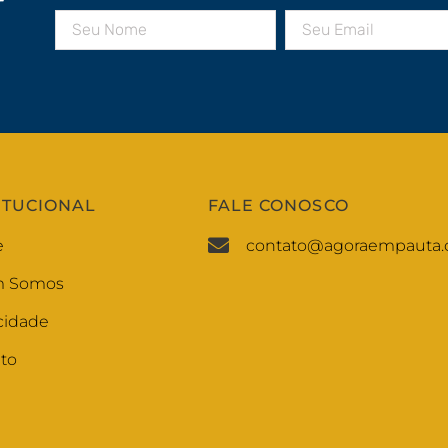
r
ITUCIONAL
FALE CONOSCO
e
contato@agoraempauta.
 Somos
cidade
to