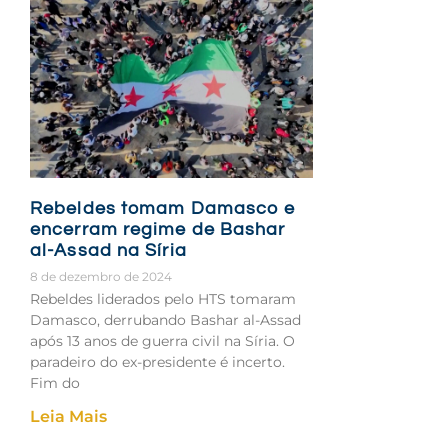
Rebeldes tomam Damasco e
encerram regime de Bashar
al-Assad na Síria
8 de dezembro de 2024
Rebeldes liderados pelo HTS tomaram
Damasco, derrubando Bashar al-Assad
após 13 anos de guerra civil na Síria. O
paradeiro do ex-presidente é incerto.
Fim do
Leia Mais