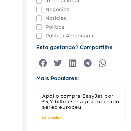
Internacional
Negócios
Notícias
Política
Política Americana
Saúde
Esta gostando? Compartilhe
Tec e Inovação
Tecnologia
Tecnologia e Sociedade
Mais Populares:
Viagens
Apollo compra EasyJet por
£5,7 bilhões e agita mercado
aéreo europeu
Leia Mais >