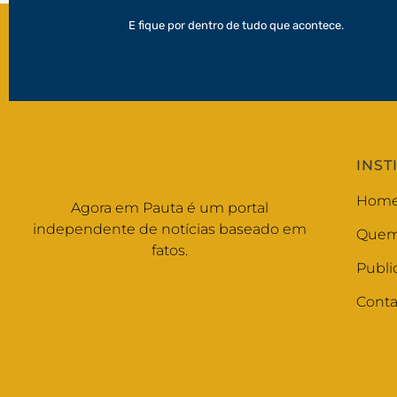
E fique por dentro de tudo que acontece.
INST
Hom
Agora em Pauta é um portal
independente de notícias baseado em
Quem
fatos.
Publi
Conta