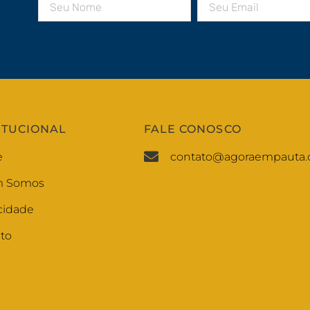
ITUCIONAL
FALE CONOSCO
e
contato@agoraempauta.
 Somos
cidade
to