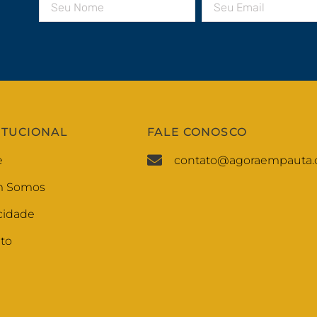
ITUCIONAL
FALE CONOSCO
e
contato@agoraempauta.
 Somos
cidade
to