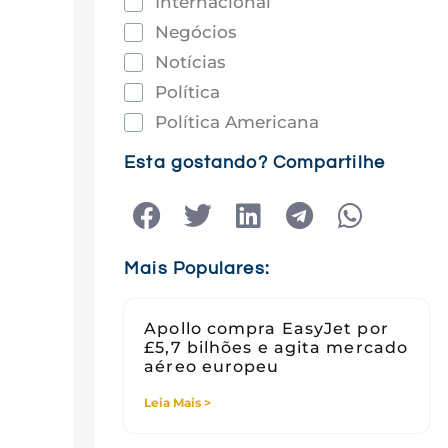
Internacional
Negócios
Notícias
Política
Política Americana
Saúde
Esta gostando? Compartilhe
Tec e Inovação
Tecnologia
Tecnologia e Sociedade
Mais Populares:
Viagens
Apollo compra EasyJet por
£5,7 bilhões e agita mercado
aéreo europeu
Leia Mais >