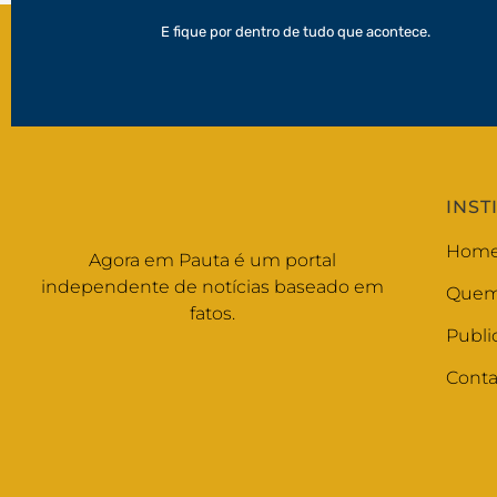
E fique por dentro de tudo que acontece.
INST
Hom
Agora em Pauta é um portal
independente de notícias baseado em
Quem
fatos.
Publi
Conta