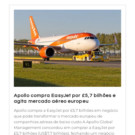
Apollo compra EasyJet por £5,7 bilhões e
agita mercado aéreo europeu
Apollo compra a EasyJet por £5,7 bilhões em negócio
que pode transformar o mercado europeu de
companhias aéreas de baixo custo A Apollo Global
Management concordou em comprar a EasyJet por
£5,7 bilhões (US$7,7 bilhões), fechando um negócio