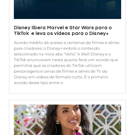
Disney libera Marvel e Star Wars para o
TikTok e leva os vídeos para o Disney+
Acordo inédito dá acesso a centenas de filmes e séries
para criadores; o Disney+ exibirá o conteúdo
selecionado na nova aba “Verts” A Walt Disney e o
TikTok anunciaram nesta quarta-feira um acordo que
permitirá que os criadores do TikTok utilizem
personagens e cenas de filmes e séries de TV da
Disney em vídeos de formato curto. É o primeiro
acordo desse tipo entre o