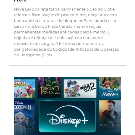
Nova Lei do Frete torna permanente o uso do Ciot e
reforça a fiscalização do piso mínimo, enquanto veto
barra anistia a multas de bloqueios Sancionada esta
semana, a Lei do Frete transforma em regras
permanentes medidas aplicadas desde março. O
objetivo é reforçar a fiscalização do transporte
rodoviário de cargas. A lei torna permanente a
obrigatoriedade do Código Identificador da Operação
de Transporte (Ciot).