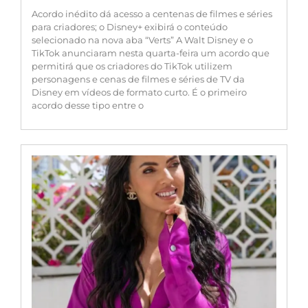
Acordo inédito dá acesso a centenas de filmes e séries
para criadores; o Disney+ exibirá o conteúdo
selecionado na nova aba “Verts” A Walt Disney e o
TikTok anunciaram nesta quarta-feira um acordo que
permitirá que os criadores do TikTok utilizem
personagens e cenas de filmes e séries de TV da
Disney em vídeos de formato curto. É o primeiro
acordo desse tipo entre o