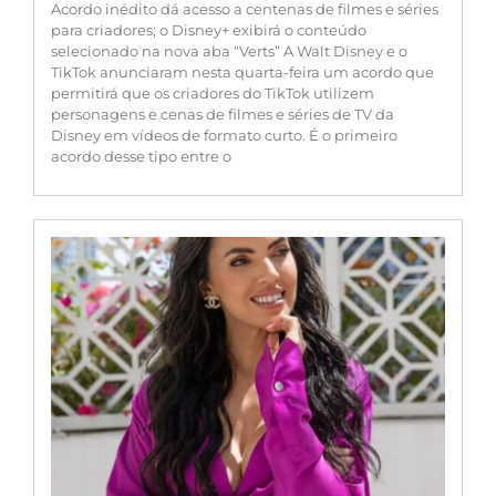
Acordo inédito dá acesso a centenas de filmes e séries
para criadores; o Disney+ exibirá o conteúdo
selecionado na nova aba “Verts” A Walt Disney e o
TikTok anunciaram nesta quarta-feira um acordo que
permitirá que os criadores do TikTok utilizem
personagens e cenas de filmes e séries de TV da
Disney em vídeos de formato curto. É o primeiro
acordo desse tipo entre o