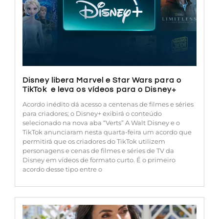
Disney libera Marvel e Star Wars para o
TikTok e leva os vídeos para o Disney+
Acordo inédito dá acesso a centenas de filmes e séries
para criadores; o Disney+ exibirá o conteúdo
selecionado na nova aba “Verts” A Walt Disney e o
TikTok anunciaram nesta quarta-feira um acordo que
permitirá que os criadores do TikTok utilizem
personagens e cenas de filmes e séries de TV da
Disney em vídeos de formato curto. É o primeiro
acordo desse tipo entre o