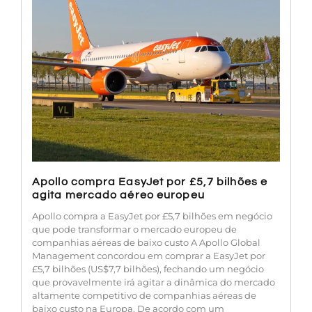
Apollo compra EasyJet por £5,7 bilhões e
agita mercado aéreo europeu
Apollo compra a EasyJet por £5,7 bilhões em negócio
que pode transformar o mercado europeu de
companhias aéreas de baixo custo A Apollo Global
Management concordou em comprar a EasyJet por
£5,7 bilhões (US$7,7 bilhões), fechando um negócio
que provavelmente irá agitar a dinâmica do mercado
altamente competitivo de companhias aéreas de
baixo custo na Europa. De acordo com um