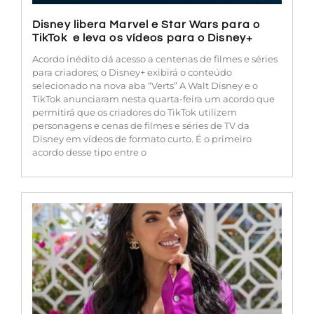
Disney libera Marvel e Star Wars para o
TikTok e leva os vídeos para o Disney+
Acordo inédito dá acesso a centenas de filmes e séries
para criadores; o Disney+ exibirá o conteúdo
selecionado na nova aba “Verts” A Walt Disney e o
TikTok anunciaram nesta quarta-feira um acordo que
permitirá que os criadores do TikTok utilizem
personagens e cenas de filmes e séries de TV da
Disney em vídeos de formato curto. É o primeiro
acordo desse tipo entre o