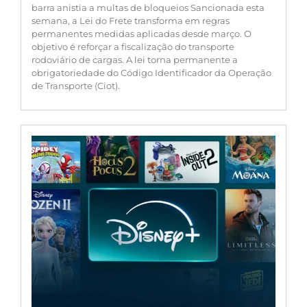
barra anistia a multas de bloqueios Sancionada esta
semana, a Lei do Frete transforma em regras
permanentes medidas aplicadas desde março. O
objetivo é reforçar a fiscalização do transporte
rodoviário de cargas. A lei torna permanente a
obrigatoriedade do Código Identificador da Operação
de Transporte (Ciot).