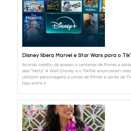
Disney libera Marvel e Star Wars para o Ti
Acordo inédito dá acesso a centenas de filmes e séri
aba “Verts” A Walt Disney e o TikTok anunciaram nest
utilizem personagens e cenas de filmes e séries de 
tipo entre o