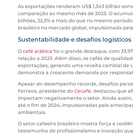
As exportações renderam US$ 1,343 bilhão so
comparação ao mesmo mês de 2023. O acumulado
bilhões, 22,3% a mais do que no mesmo período d
brasileiro no mercado global, impulsionada pel
Sustentabilidade e desafios logísticos
O
café arábica
foi o grande destaque, com 33,9
relação a 2023. Além disso, os cafés de qualida
exportações, gerando uma receita cambial de US
demonstra a crescente demanda por responsab
Apesar do desempenho recorde, desafios persist
Ferreira, presidente do
Cecafé
, destacou que alt
impactam negativamente o setor. Ainda assim,
até o fim de 2024, impulsionadas pela anteci
ambientais.
O setor cafeeiro brasileiro mostra força e resi
testemunho do profissionalismo e inovação que