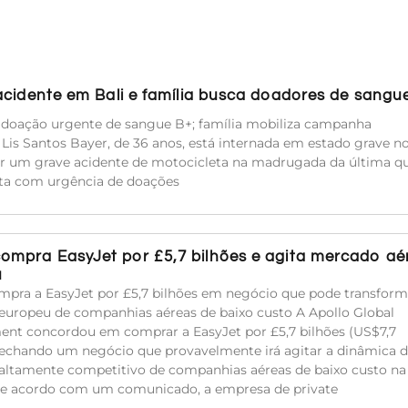
acidente em Bali e família busca doadores de sangu
e doação urgente de sangue B+; família mobiliza campanha
a Lis Santos Bayer, de 36 anos, está internada em estado grave n
rer um grave acidente de motocicleta na madrugada da última qu
sita com urgência de doações
compra EasyJet por £5,7 bilhões e agita mercado aé
u
mpra a EasyJet por £5,7 bilhões em negócio que pode transform
uropeu de companhias aéreas de baixo custo A Apollo Global
t concordou em comprar a EasyJet por £5,7 bilhões (US$7,7
 fechando um negócio que provavelmente irá agitar a dinâmica 
ltamente competitivo de companhias aéreas de baixo custo na
De acordo com um comunicado, a empresa de private