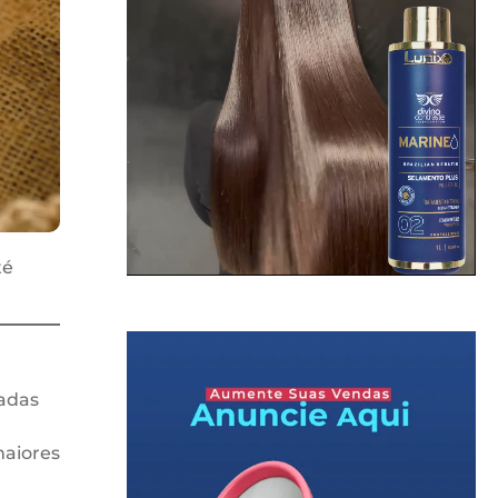
té
tadas
maiores