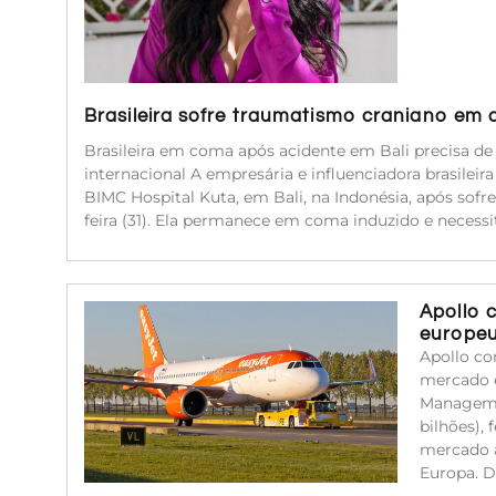
Brasileira sofre traumatismo craniano em 
Brasileira em coma após acidente em Bali precisa d
internacional A empresária e influenciadora brasileir
BIMC Hospital Kuta, em Bali, na Indonésia, após sof
feira (31). Ela permanece em coma induzido e neces
Apollo 
europe
Apollo co
mercado e
Managemen
bilhões),
mercado a
Europa. 