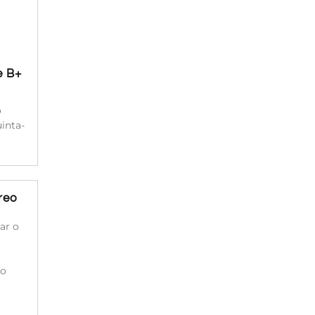
e B+
o
inta-
reo
ar o
do