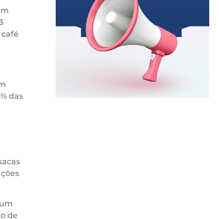
 em
3
 café
em
5% das
sacas
ações
é um
ão de