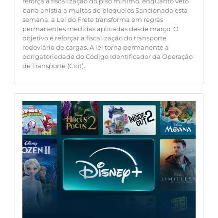
reforça a fiscalização do piso mínimo, enquanto veto
barra anistia a multas de bloqueios Sancionada esta
semana, a Lei do Frete transforma em regras
permanentes medidas aplicadas desde março. O
objetivo é reforçar a fiscalização do transporte
rodoviário de cargas. A lei torna permanente a
obrigatoriedade do Código Identificador da Operação
de Transporte (Ciot).