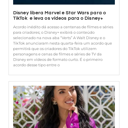
Disney libera Marvel e Star Wars para o
TikTok e leva os vídeos para o Disney+
Acordo inédito dá acesso a centenas de filmes e séries
para criadores; o Disney+ exibirá o conteúdo
selecionado na nova aba “Verts” A Walt Disney e o
TikTok anunciaram nesta quarta-feira um acordo que
permitirá que os criadores do TikTok utilizem
personagens e cenas de filmes e séries de TV da
Disney em vídeos de formato curto. É o primeiro
acordo desse tipo entre o