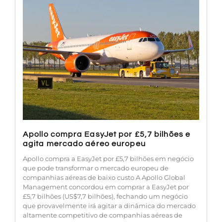
Apollo compra EasyJet por £5,7 bilhões e
agita mercado aéreo europeu
Apollo compra a EasyJet por £5,7 bilhões em negócio
que pode transformar o mercado europeu de
companhias aéreas de baixo custo A Apollo Global
Management concordou em comprar a EasyJet por
£5,7 bilhões (US$7,7 bilhões), fechando um negócio
que provavelmente irá agitar a dinâmica do mercado
altamente competitivo de companhias aéreas de