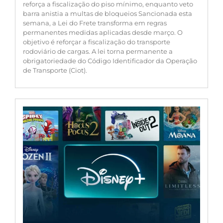
reforça a fiscalização do piso mínimo, enquanto veto
barra anistia a multas de bloqueios Sancionada esta
semana, a Lei do Frete transforma em regras
permanentes medidas aplicadas desde março. O
objetivo é reforçar a fiscalização do transporte
rodoviário de cargas. A lei torna permanente a
obrigatoriedade do Código Identificador da Operação
de Transporte (Ciot).