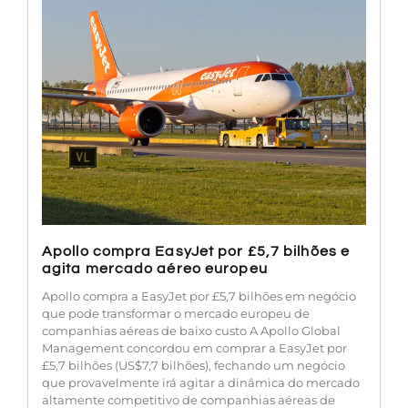
Apollo compra EasyJet por £5,7 bilhões e
agita mercado aéreo europeu
Apollo compra a EasyJet por £5,7 bilhões em negócio
que pode transformar o mercado europeu de
companhias aéreas de baixo custo A Apollo Global
Management concordou em comprar a EasyJet por
£5,7 bilhões (US$7,7 bilhões), fechando um negócio
que provavelmente irá agitar a dinâmica do mercado
altamente competitivo de companhias aéreas de