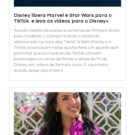
Disney libera Marvel e Star Wars para o
TikTok e leva os vídeos para o Disney+
Acordo inédito dá acesso a centenas de filmes e séries
para criadores; o Disney+ exibirá o conteúdo
selecionado na nova aba “Verts” A Walt Disney e o
TikTok anunciaram nesta quarta-feira um acordo que
permitirá que os criadores do TikTok utilizem
personagens e cenas de filmes e séries de TV da
Disney em vídeos de formato curto. É o primeiro
acordo desse tipo entre o