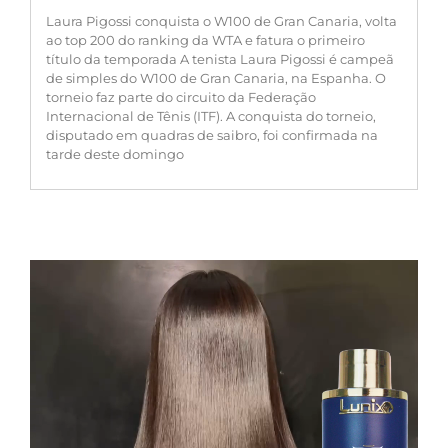
Laura Pigossi conquista o W100 de Gran Canaria, volta
ao top 200 do ranking da WTA e fatura o primeiro
título da temporada A tenista Laura Pigossi é campeã
de simples do W100 de Gran Canaria, na Espanha. O
torneio faz parte do circuito da Federação
Internacional de Tênis (ITF). A conquista do torneio,
disputado em quadras de saibro, foi confirmada na
tarde deste domingo