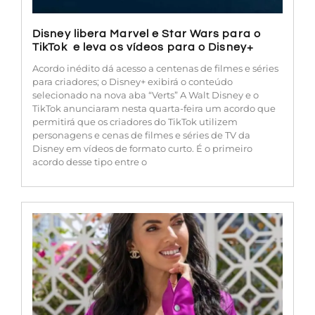
Disney libera Marvel e Star Wars para o
TikTok e leva os vídeos para o Disney+
Acordo inédito dá acesso a centenas de filmes e séries
para criadores; o Disney+ exibirá o conteúdo
selecionado na nova aba “Verts” A Walt Disney e o
TikTok anunciaram nesta quarta-feira um acordo que
permitirá que os criadores do TikTok utilizem
personagens e cenas de filmes e séries de TV da
Disney em vídeos de formato curto. É o primeiro
acordo desse tipo entre o