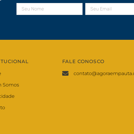
r
ITUCIONAL
FALE CONOSCO
e
contato@agoraempauta.
 Somos
cidade
to