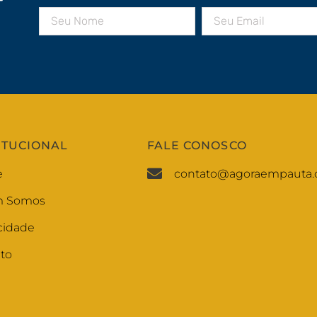
r
ITUCIONAL
FALE CONOSCO
e
contato@agoraempauta.
 Somos
cidade
to