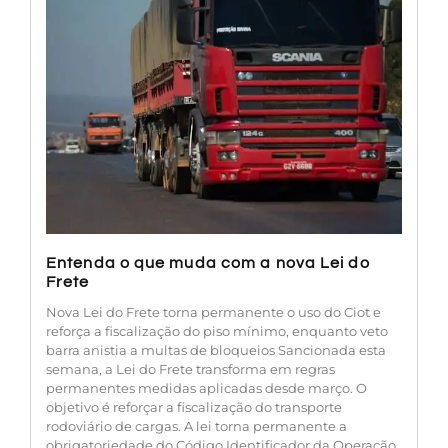
Entenda o que muda com a nova Lei do
Frete
Nova Lei do Frete torna permanente o uso do Ciot e
reforça a fiscalização do piso mínimo, enquanto veto
barra anistia a multas de bloqueios Sancionada esta
semana, a Lei do Frete transforma em regras
permanentes medidas aplicadas desde março. O
objetivo é reforçar a fiscalização do transporte
rodoviário de cargas. A lei torna permanente a
obrigatoriedade do Código Identificador da Operação