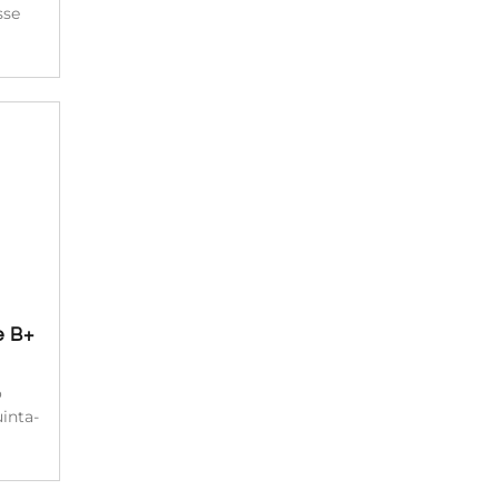
sse
e B+
o
inta-