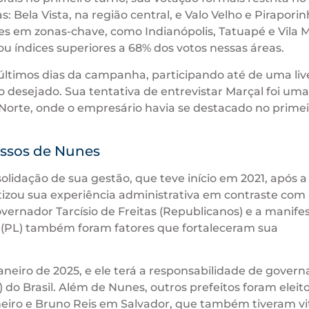
 Bela Vista, na região central, e Valo Velho e Piraporin
 em zonas-chave, como Indianópolis, Tatuapé e Vila M
nçou índices superiores a 68% dos votos nessas áreas.
s últimos dias da campanha, participando até de uma li
to desejado. Sua tentativa de entrevistar Marçal foi uma
 Norte, onde o empresário havia se destacado no prime
assos de Nunes
olidação de sua gestão, que teve início em 2021, após 
tizou sua experiência administrativa em contraste com
governador Tarcísio de Freitas (Republicanos) e a manife
o (PL) também foram fatores que fortaleceram sua
neiro de 2025, e ele terá a responsabilidade de govern
 do Brasil. Além de Nunes, outros prefeitos foram eleit
eiro e Bruno Reis em Salvador, que também tiveram vi