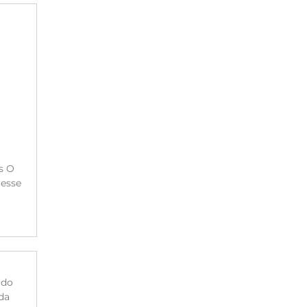
s O
resse
 do
da