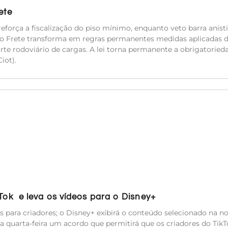
ete
eforça a fiscalização do piso mínimo, enquanto veto barra anisti
do Frete transforma em regras permanentes medidas aplicadas 
orte rodoviário de cargas. A lei torna permanente a obrigatoried
iot).
kTok e leva os vídeos para o Disney+
es para criadores; o Disney+ exibirá o conteúdo selecionado na n
a quarta-feira um acordo que permitirá que os criadores do TikT