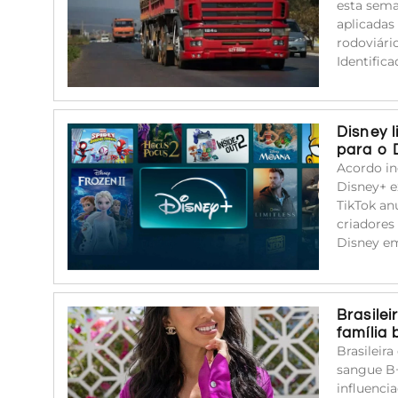
esta sema
aplicadas
rodoviári
Identific
Disney 
para o 
Acordo in
Disney+ e
TikTok an
criadores
Disney em
Brasile
família
Brasileir
sangue B+
influenci