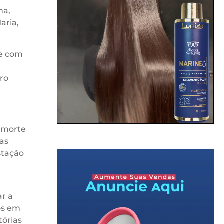
ha,
aria,
ve com
iro
a morte
 as
stação
ar a
os em
tórias