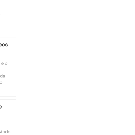
o
deos
 e o
 da
 o
e
estado