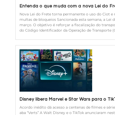
Entenda o que muda com a nova Lei do Fr
Nova Lei do Frete torna permanente o uso do Ciot e r
multas de bloqueios Sancionada esta semana, a Lei 
março. O objetivo é reforçar a fiscalização do transp
do Código Identificador da Operação de Transporte (C
Disney libera Marvel e Star Wars para o Ti
Acordo inédito dá acesso a centenas de filmes e séri
aba “Verts” A Walt Disney e o TikTok anunciaram nest