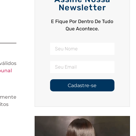
Newsletter
E Fique Por Dentro De Tudo
Que Acontece.
válidos
bunal
,
Cadastre-se
almente
itos