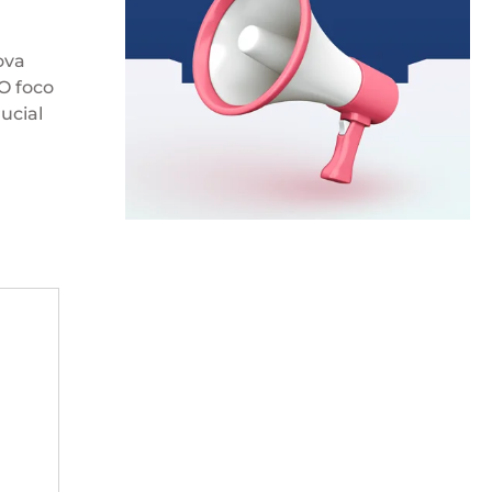
ova
O foco
ucial