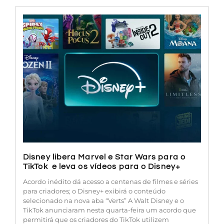
Disney libera Marvel e Star Wars para o
TikTok e leva os vídeos para o Disney+
Acordo inédito dá acesso a centenas de filmes e séries
para criadores; o Disney+ exibirá o conteúdo
selecionado na nova aba “Verts” A Walt Disney e o
TikTok anunciaram nesta quarta-feira um acordo que
permitirá que os criadores do TikTok utilizem