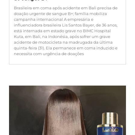
Brasileira em coma após acidente em Bali precisa de
doação urgente de sangue B+; família mobiliza
campanha internacional A empresária e
influenciadora brasileira Lis Santos Bayer, de 36 anos,
está internada em estado grave no BIMC Hospital
Kuta, em Bali, na Indonésia, após sofrer um grave
acidente de motocicleta na madrugada da última
quinta-feira (31). Ela permanece em coma induzido e
necessita com urgência de doações