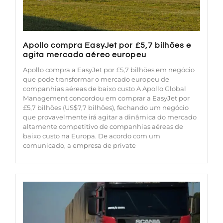
Apollo compra EasyJet por £5,7 bilhões e
agita mercado aéreo europeu
Apollo compra a EasyJet por £5,7 bilhões em negócio
que pode transformar o mercado europeu de
companhias aéreas de baixo custo A Apollo Global
Management concordou em comprar a EasyJet por
£5,7 bilhões (US$7,7 bilhões), fechando um negócio
que provavelmente irá agitar a dinâmica do mercado
altamente competitivo de companhias aéreas de
baixo custo na Europa. De acordo com um
comunicado, a empresa de private