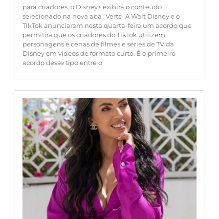
para criadores; o Disney+ exibirá o conteúdo
selecionado na nova aba “Verts” A Walt Disney e o
TikTok anunciaram nesta quarta-feira um acordo que
permitirá que os criadores do TikTok utilizem
personagens e cenas de filmes e séries de TV da
Disney em vídeos de formato curto. É o primeiro
acordo desse tipo entre o