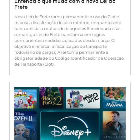
Entenda o que muda com a nova Lei do
Frete
Nova Lei do Frete torna permanente o uso do Ciot e
reforça a fiscalização do piso mínimo, enquanto veto
barra anistia a multas de bloqueios Sancionada esta
semana, a Lei do Frete transforma em regras
permanentes medidas aplicadas desde março. O
objetivo é reforçar a fiscalização do transporte
rodoviário de cargas. A lei torna permanente a
obrigatoriedade do Código Identificador da Operação
de Transporte (Ciot).