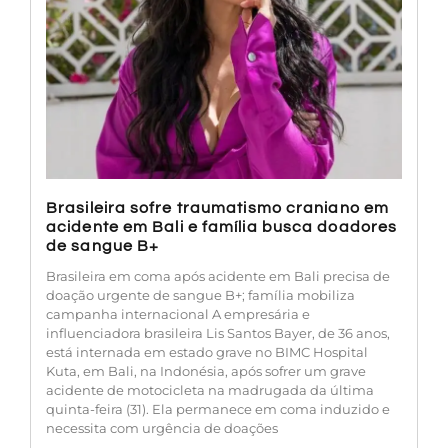
Brasileira sofre traumatismo craniano em
acidente em Bali e família busca doadores
de sangue B+
Brasileira em coma após acidente em Bali precisa de
doação urgente de sangue B+; família mobiliza
campanha internacional A empresária e
influenciadora brasileira Lis Santos Bayer, de 36 anos,
está internada em estado grave no BIMC Hospital
Kuta, em Bali, na Indonésia, após sofrer um grave
acidente de motocicleta na madrugada da última
quinta-feira (31). Ela permanece em coma induzido e
necessita com urgência de doações