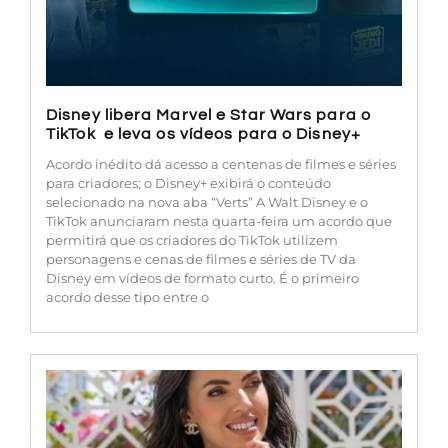
Disney libera Marvel e Star Wars para o
TikTok e leva os vídeos para o Disney+
Acordo inédito dá acesso a centenas de filmes e séries
para criadores; o Disney+ exibirá o conteúdo
selecionado na nova aba “Verts” A Walt Disney e o
TikTok anunciaram nesta quarta-feira um acordo que
permitirá que os criadores do TikTok utilizem
personagens e cenas de filmes e séries de TV da
Disney em vídeos de formato curto. É o primeiro
acordo desse tipo entre o