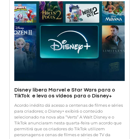
Disney libera Marvel e Star Wars para o
TikTok e leva os vídeos para o Disney+
Acordo inédito dá acesso a centenas de filmes e séries
para criadores; o Disney+ exibirá o conteúdo
selecionado na nova aba “Verts” A Walt Disney e o
TikTok anunciaram nesta quarta-feira um acordo que
permitirá que os criadores do TikTok utilizem
personagens e cenas de filmes e séries de TV da