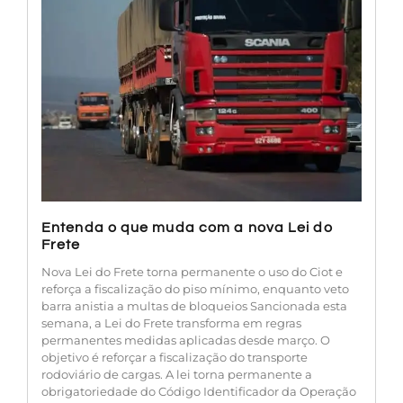
Entenda o que muda com a nova Lei do
Frete
Nova Lei do Frete torna permanente o uso do Ciot e
reforça a fiscalização do piso mínimo, enquanto veto
barra anistia a multas de bloqueios Sancionada esta
semana, a Lei do Frete transforma em regras
permanentes medidas aplicadas desde março. O
objetivo é reforçar a fiscalização do transporte
rodoviário de cargas. A lei torna permanente a
obrigatoriedade do Código Identificador da Operação