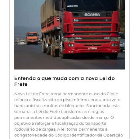
Entenda o que muda com a nova Lei do
Frete
Nova Lei do Frete torna permanente o uso do Ciot e
reforça a fiscalização do piso mínimo, enquanto veto
barra anistia a multas de bloqueios Sancionada esta
semana, a Lei do Frete transforma em regras
permanentes medidas aplicadas desde março. O
objetivo é reforçar a fiscalização do transporte
rodoviário de cargas. A lei torna permanente a
obrigatoriedade do Código Identificador da Operação