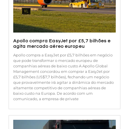
Apollo compra EasyJet por £5,7 bilhões e
agita mercado aéreo europeu
Apollo compra a EasyJet por £5,7 bilhões em negócio
que pode transformar o mercado europeu de
companhias aéreas de baixo custo A Apollo Global
Management concordou em comprar a EasyJet por
£5,7 bilhões (US$7,7 bilhões), fechando um negócio
que provavelmente irá agitar a dinâmica do mercado
altamente competitivo de companhias aéreas de
baixo custo na Europa. De acordo com um
comunicado, a empresa de private