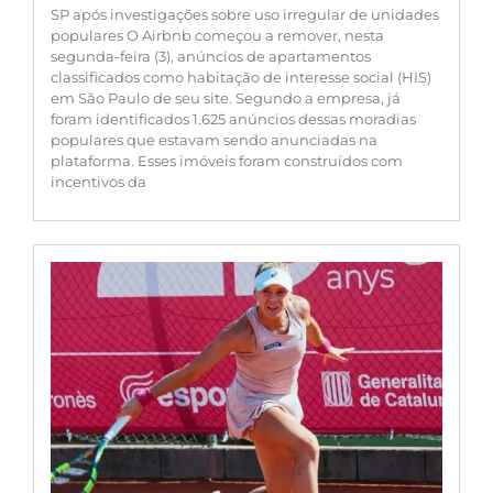
SP após investigações sobre uso irregular de unidades
populares O Airbnb começou a remover, nesta
segunda-feira (3), anúncios de apartamentos
classificados como habitação de interesse social (HIS)
em São Paulo de seu site. Segundo a empresa, já
foram identificados 1.625 anúncios dessas moradias
populares que estavam sendo anunciadas na
plataforma. Esses imóveis foram construídos com
incentivos da