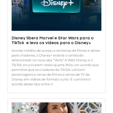
Disney libera Marvel e Star Wars para o
TikTok e leva os vídeos para o Disney+
Acordo inédito dá acesso a centenas de filmes e séries
para criadores; o Disney+ exibirá o conteúdo
selecionado na nova aba “Verts” A Walt Disney e o
TikTok anunciaram nesta quarta-feira um acordo que
permitirá que os criadores do TikTok utilizem
personagens e cenas de filmes e séries de TV da
Disney em vídeos de formato curto. É o primeiro
acordo desse tipo entre o