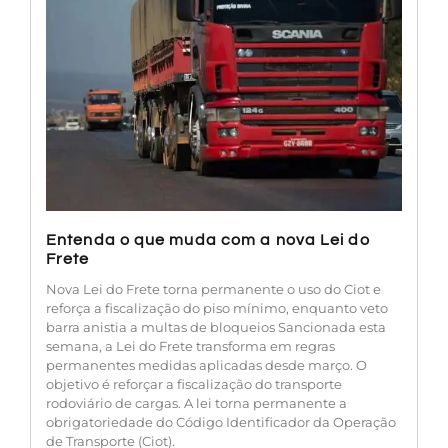
Entenda o que muda com a nova Lei do
Frete
Nova Lei do Frete torna permanente o uso do Ciot e
reforça a fiscalização do piso mínimo, enquanto veto
barra anistia a multas de bloqueios Sancionada esta
semana, a Lei do Frete transforma em regras
permanentes medidas aplicadas desde março. O
objetivo é reforçar a fiscalização do transporte
rodoviário de cargas. A lei torna permanente a
obrigatoriedade do Código Identificador da Operação
de Transporte (Ciot).